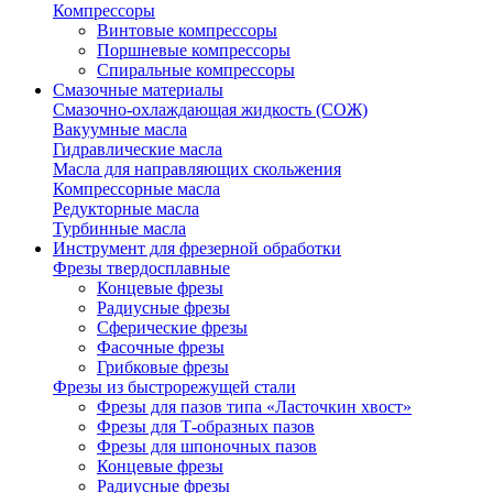
Компрессоры
Винтовые компрессоры
Поршневые компрессоры
Спиральные компрессоры
Смазочные материалы
Смазочно-охлаждающая жидкость (СОЖ)
Вакуумные масла
Гидравлические масла
Масла для направляющих скольжения
Компрессорные масла
Редукторные масла
Турбинные масла
Инструмент для фрезерной обработки
Фрезы твердосплавные
Концевые фрезы
Радиусные фрезы
Сферические фрезы
Фасочные фрезы
Грибковые фрезы
Фрезы из быстрорежущей стали
Фрезы для пазов типа «Ласточкин хвост»
Фрезы для Т-образных пазов
Фрезы для шпоночных пазов
Концевые фрезы
Радиусные фрезы