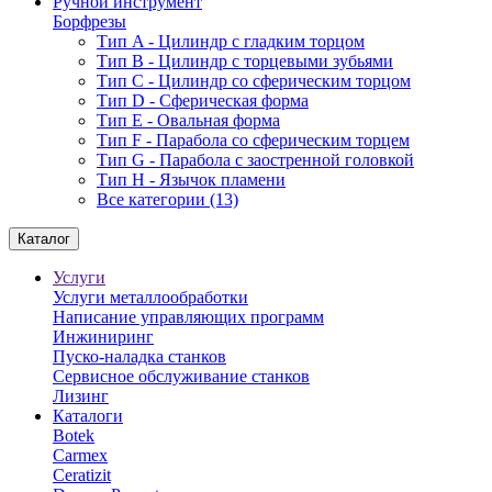
Ручной инструмент
Борфрезы
Тип A - Цилиндр с гладким торцом
Тип В - Цилиндр с торцевыми зубьями
Тип С - Цилиндр со сферическим торцом
Тип D - Сферическая форма
Тип Е - Овальная форма
Тип F - Парабола со сферическим торцем
Тип G - Парабола с заостренной головкой
Тип H - Язычок пламени
Все категории (13)
Каталог
Услуги
Услуги металлообработки
Написание управляющих программ
Инжиниринг
Пуско-наладка станков
Сервисное обслуживание станков
Лизинг
Каталоги
Botek
Carmex
Ceratizit