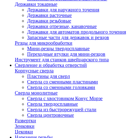
Державки токарные
Державки для наружного точения
Державки расточные
Державки резьбовые
Державки отрезные, канавочные
Державки для автоматов продольного точения
Запасные части для державок и резцов
Резцы для микрообработки
Мини-резцы твердосплавные
Переходные втулки для мини-резцов
Инструмент для станков швейцарского типа
Сверление и обработка отверстий
Корпусные сверла
Пластины для сверл
Сверла со сменными пластинами
Сверла со сменными головками
Сверла монолитные
Сверла с хвостовиком Конус Морзе
Сверла твердосплавные
Сверла из быстрорежущей стали
Сверла центровочные
Развертки
Зенковки
Цековки
Нарезание резьбы