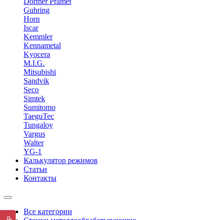
Dormer Pramet
Guhring
Horn
Iscar
Kemmler
Kennametal
Kyocera
M.I.G.
Mitsubishi
Sandvik
Seco
Simtek
Sumitomo
TaeguTec
Tungaloy
Vargus
Walter
YG-1
Калькулятор режимов
Статьи
Контакты
Все категории