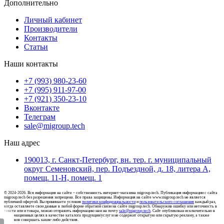
Дополнительно
Личный кабинет
Производители
Контакты
Статьи
Наши контакты
+7 (993) 980-23-60
+7 (995) 911-97-00
+7 (921) 350-23-10
Вконтакте
Телеграм
sale@migroup.tech
Наш адрес
190013, г. Санкт-Петербург, вн. тер. г. муниципальный
округ Семеновский, пер. Подъездной, д. 18, литера А,
помещ. 11-Н, помещ. 1
© 2024-2026. Вся информация на сайте – собственность интернет-магазина migroup.tech. Публикация информации с сайта
migroup.tech без разрешения запрещена. Все права защищены. Информация на сайте www.migroup.tech не является
публичной офертой. Вы принимаете условия
политики конфиденциальности
и
пользовательского соглашения
каждый раз,
когда оставляете свои данные в любой форме обратной связи на сайте migroup.tech. Обнаружив ошибку или неточность в
тексте или и товара, можно отправить информацию нам на почту
sale@migroup.tech
. Сайт опубликован исключительно в
информационных целях в качестве каталога продукции/услуг и не содержит открытую или скрытую рекламу, а также
призывов совершать какие-либо действия.