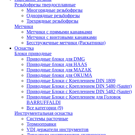
Резьбофрезы твердосплавные
Многорядные резьбофрезы
Однорядные резьбофрезы
Трехрядные резьбофрезы
Метчики
Метчики с прямыми канавками
Метчики с винтовыми канавками
Бесстружечные метчики (Раскатники)
Оснастка
Блоки приводные
Приводные блоки для DMG
Приводные блоки для HAAS
Приводные блоки для MAZAK
Приводные блоки для OKUMA
Приводные Блоки с Креплением DIN 1809
Приводные Блоки с Креплением DIN 5480 (Sauter)
Приводные Блоки с Креплением DIN 5482 (Sauter)
Приводные Блоки с Креплением для Головок
BARRUFFALDI
Все категории (9)
Инструментальная оснастка
Системы расточные
Термооправки
VDI держатели инструментов
Держатели инструментов статические