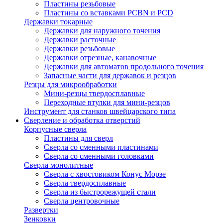
Пластины резьбовые
Пластины со вставками PCBN и PCD
Державки токарные
Державки для наружного точения
Державки расточные
Державки резьбовые
Державки отрезные, канавочные
Державки для автоматов продольного точения
Запасные части для державок и резцов
Резцы для микрообработки
Мини-резцы твердосплавные
Переходные втулки для мини-резцов
Инструмент для станков швейцарского типа
Сверление и обработка отверстий
Корпусные сверла
Пластины для сверл
Сверла со сменными пластинами
Сверла со сменными головками
Сверла монолитные
Сверла с хвостовиком Конус Морзе
Сверла твердосплавные
Сверла из быстрорежущей стали
Сверла центровочные
Развертки
Зенковки