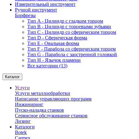
Измерительный инструмент
Ручной инструмент
Борфрезы
Тип A - Цилиндр с гладким торцом
Тип В - Цилиндр с торцевыми зубьями
Тип С - Цилиндр со сферическим торцом
Тип D - Сферическая форма
Тип Е - Овальная форма
Тип F - Парабола со сферическим торцем
Тип G - Парабола с заостренной головкой
Тип H - Язычок пламени
Все категории (13)
Каталог
Услуги
Услуги металлообработки
Написание управляющих программ
Инжиниринг
Пуско-наладка станков
Сервисное обслуживание станков
Лизинг
Каталоги
Botek
Carmex