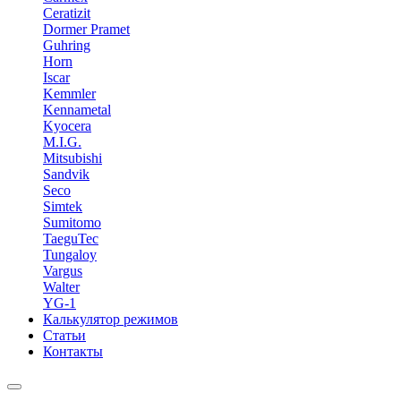
Ceratizit
Dormer Pramet
Guhring
Horn
Iscar
Kemmler
Kennametal
Kyocera
M.I.G.
Mitsubishi
Sandvik
Seco
Simtek
Sumitomo
TaeguTec
Tungaloy
Vargus
Walter
YG-1
Калькулятор режимов
Статьи
Контакты