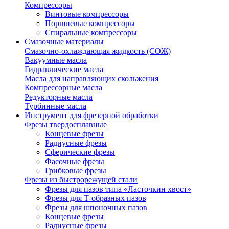
Компрессоры
Винтовые компрессоры
Поршневые компрессоры
Спиральные компрессоры
Смазочные материалы
Смазочно-охлаждающая жидкость (СОЖ)
Вакуумные масла
Гидравлические масла
Масла для направляющих скольжения
Компрессорные масла
Редукторные масла
Турбинные масла
Инструмент для фрезерной обработки
Фрезы твердосплавные
Концевые фрезы
Радиусные фрезы
Сферические фрезы
Фасочные фрезы
Грибковые фрезы
Фрезы из быстрорежущей стали
Фрезы для пазов типа «Ласточкин хвост»
Фрезы для Т-образных пазов
Фрезы для шпоночных пазов
Концевые фрезы
Радиусные фрезы