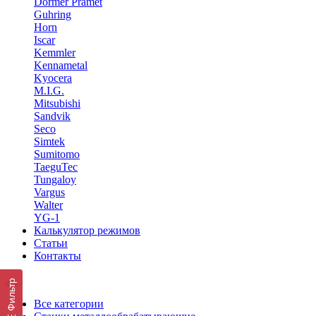
Dormer Pramet
Guhring
Horn
Iscar
Kemmler
Kennametal
Kyocera
M.I.G.
Mitsubishi
Sandvik
Seco
Simtek
Sumitomo
TaeguTec
Tungaloy
Vargus
Walter
YG-1
Калькулятор режимов
Статьи
Контакты
Фильтр
Все категории