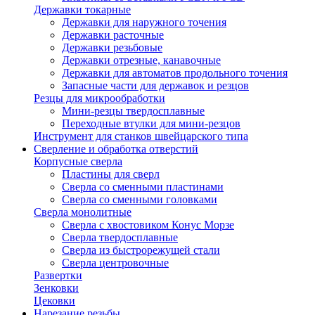
Державки токарные
Державки для наружного точения
Державки расточные
Державки резьбовые
Державки отрезные, канавочные
Державки для автоматов продольного точения
Запасные части для державок и резцов
Резцы для микрообработки
Мини-резцы твердосплавные
Переходные втулки для мини-резцов
Инструмент для станков швейцарского типа
Сверление и обработка отверстий
Корпусные сверла
Пластины для сверл
Сверла со сменными пластинами
Сверла со сменными головками
Сверла монолитные
Сверла с хвостовиком Конус Морзе
Сверла твердосплавные
Сверла из быстрорежущей стали
Сверла центровочные
Развертки
Зенковки
Цековки
Нарезание резьбы