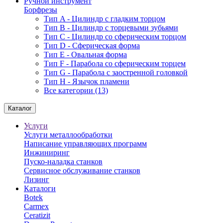
Ручной инструмент
Борфрезы
Тип A - Цилиндр с гладким торцом
Тип В - Цилиндр с торцевыми зубьями
Тип С - Цилиндр со сферическим торцом
Тип D - Сферическая форма
Тип Е - Овальная форма
Тип F - Парабола со сферическим торцем
Тип G - Парабола с заостренной головкой
Тип H - Язычок пламени
Все категории (13)
Каталог
Услуги
Услуги металлообработки
Написание управляющих программ
Инжиниринг
Пуско-наладка станков
Сервисное обслуживание станков
Лизинг
Каталоги
Botek
Carmex
Ceratizit