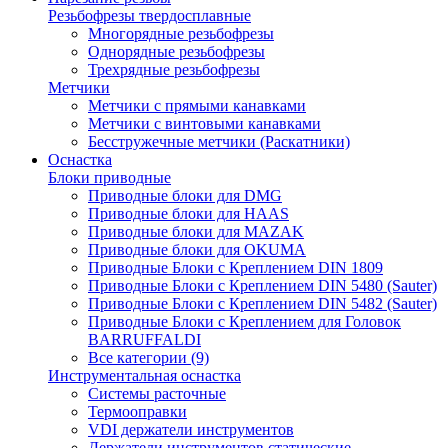
Резьбофрезы твердосплавные
Многорядные резьбофрезы
Однорядные резьбофрезы
Трехрядные резьбофрезы
Метчики
Метчики с прямыми канавками
Метчики с винтовыми канавками
Бесстружечные метчики (Раскатники)
Оснастка
Блоки приводные
Приводные блоки для DMG
Приводные блоки для HAAS
Приводные блоки для MAZAK
Приводные блоки для OKUMA
Приводные Блоки с Креплением DIN 1809
Приводные Блоки с Креплением DIN 5480 (Sauter)
Приводные Блоки с Креплением DIN 5482 (Sauter)
Приводные Блоки с Креплением для Головок
BARRUFFALDI
Все категории (9)
Инструментальная оснастка
Системы расточные
Термооправки
VDI держатели инструментов
Держатели инструментов статические