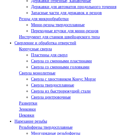
Державки отрезные, канавочные
Державки для автоматов продольного точения
Запасные части для державок и резцов
Резцы для микрообработки
Мини-резцы твердосплавные
Переходные втулки для мини-резцов
Инструмент для станков швейцарского типа
Сверление и обработка отверстий
Корпусные сверла
Пластины для сверл
Сверла со сменными пластинами
Сверла со сменными головками
Сверла монолитные
Сверла с хвостовиком Конус Морзе
Сверла твердосплавные
Сверла из быстрорежущей стали
Сверла центровочные
Развертки
Зенковки
Цековки
Нарезание резьбы
Резьбофрезы твердосплавные
Многорядные резьбофрезы