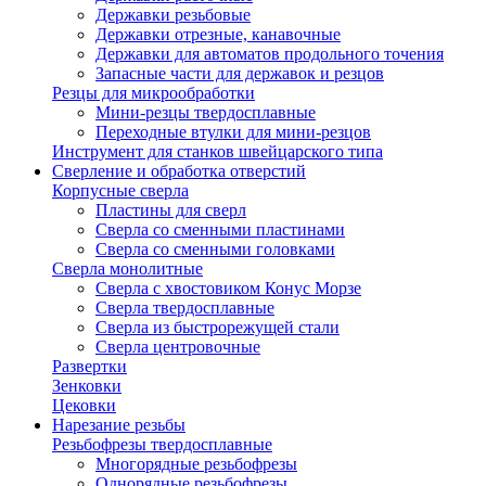
Державки резьбовые
Державки отрезные, канавочные
Державки для автоматов продольного точения
Запасные части для державок и резцов
Резцы для микрообработки
Мини-резцы твердосплавные
Переходные втулки для мини-резцов
Инструмент для станков швейцарского типа
Сверление и обработка отверстий
Корпусные сверла
Пластины для сверл
Сверла со сменными пластинами
Сверла со сменными головками
Сверла монолитные
Сверла с хвостовиком Конус Морзе
Сверла твердосплавные
Сверла из быстрорежущей стали
Сверла центровочные
Развертки
Зенковки
Цековки
Нарезание резьбы
Резьбофрезы твердосплавные
Многорядные резьбофрезы
Однорядные резьбофрезы