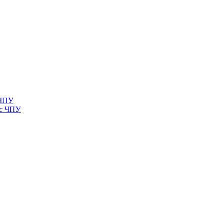
 ЧПУ
 с ЧПУ