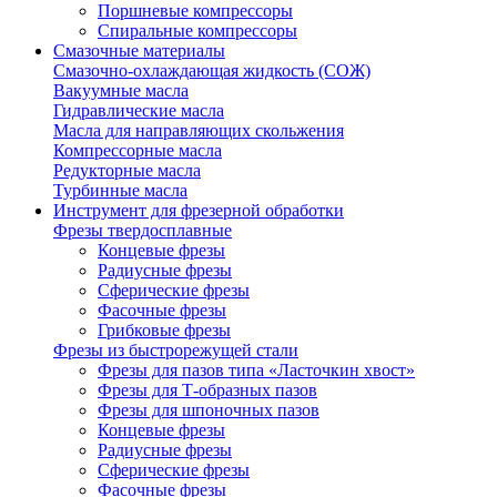
Поршневые компрессоры
Спиральные компрессоры
Смазочные материалы
Смазочно-охлаждающая жидкость (СОЖ)
Вакуумные масла
Гидравлические масла
Масла для направляющих скольжения
Компрессорные масла
Редукторные масла
Турбинные масла
Инструмент для фрезерной обработки
Фрезы твердосплавные
Концевые фрезы
Радиусные фрезы
Сферические фрезы
Фасочные фрезы
Грибковые фрезы
Фрезы из быстрорежущей стали
Фрезы для пазов типа «Ласточкин хвост»
Фрезы для Т-образных пазов
Фрезы для шпоночных пазов
Концевые фрезы
Радиусные фрезы
Сферические фрезы
Фасочные фрезы