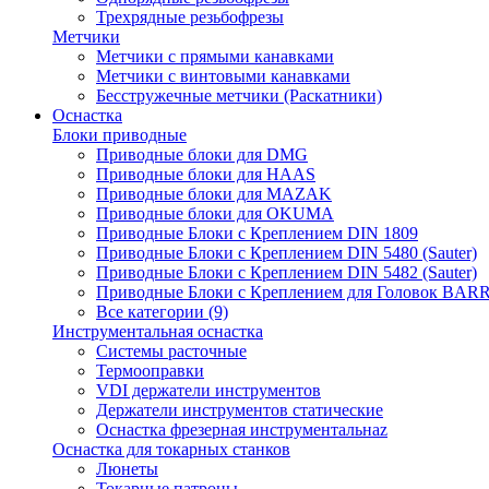
Трехрядные резьбофрезы
Метчики
Метчики с прямыми канавками
Метчики с винтовыми канавками
Бесстружечные метчики (Раскатники)
Оснастка
Блоки приводные
Приводные блоки для DMG
Приводные блоки для HAAS
Приводные блоки для MAZAK
Приводные блоки для OKUMA
Приводные Блоки с Креплением DIN 1809
Приводные Блоки с Креплением DIN 5480 (Sauter)
Приводные Блоки с Креплением DIN 5482 (Sauter)
Приводные Блоки с Креплением для Головок BA
Все категории (9)
Инструментальная оснастка
Системы расточные
Термооправки
VDI держатели инструментов
Держатели инструментов статические
Оснастка фрезерная инструментальнаz
Оснастка для токарных станков
Люнеты
Токарные патроны