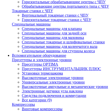
Горизонтальные обрабатывающие центры с ЧПУ
Обрабатывающие центры портального типа с ЧПУ
Токарные станки с ЧПУ
Вертикальный токарные станки с ЧПУ
Горизонтальные токарные станки с ЧПУ
Специальные машины
Специальные машины для клапана
Специальные машины для задней оси
Специальные машины для маховика
Специальные токарные и шлифовальные станки
Специальные машины для коленчатого вала
Специальные машины для ступицы колеса
Вспомогательное оборудование
Пресеттеры и электронные уровни
Пресеттеры OPTIMA
Пресеттеры ИНСТРУМЕНТАЛЬЩИК ПЛЮС
Установки термозажима
Высокоточные электронные уровни
Универсальные электронные уровни
Высокоточные ампульные и механические уровни
Электронные датчики угла наклона
Средства подключения и коммутации
Все категории (9)
Компрессоры
Винтовые компрессоры