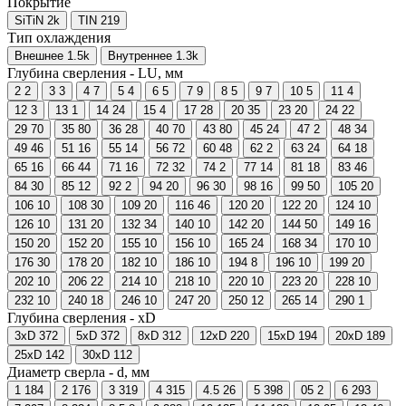
Покрытие
SiTiN
2
k
TIN
219
Тип охлаждения
Внешнее
1.5
k
Внутреннее
1.3
k
Глубина сверления - LU, мм
2
2
3
3
4
7
5
4
6
5
7
9
8
5
9
7
10
5
11
4
12
3
13
1
14
24
15
4
17
28
20
35
23
20
24
22
29
70
35
80
36
28
40
70
43
80
45
24
47
2
48
34
49
46
51
16
55
14
56
72
60
48
62
2
63
24
64
18
65
16
66
44
71
16
72
32
74
2
77
14
81
18
83
46
84
30
85
12
92
2
94
20
96
30
98
16
99
50
105
20
106
10
108
30
109
20
116
46
120
20
122
20
124
10
126
10
131
20
132
34
140
10
142
20
144
50
149
16
150
20
152
20
155
10
156
10
165
24
168
34
170
10
176
30
178
20
182
10
186
10
194
8
196
10
199
20
202
10
206
22
214
10
218
10
220
10
223
20
228
10
232
10
240
18
246
10
247
20
250
12
265
14
290
1
Глубина сверления - xD
3xD
372
5xD
372
8xD
312
12xD
220
15xD
194
20xD
189
25xD
142
30xD
112
Диаметр сверла - d, мм
1
184
2
176
3
319
4
315
4.5
26
5
398
05
2
6
293