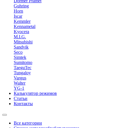
Dormer Pramet
Guhring
Horn
Iscar
Kemmler
Kennametal
Kyocera
M.I.G.
Mitsubishi
Sandvik
Seco
Simtek
Sumitomo
TaeguTec
Tungaloy
Vargus
Walter
YG-1
Калькулятор режимов
Статьи
Контакты
Все категории