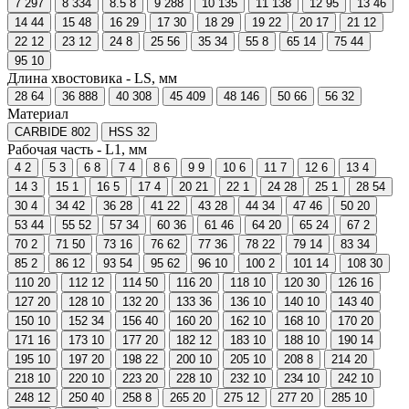
7
297
8
334
8.5
8
9
288
10
135
11
138
12
95
13
46
14
44
15
48
16
29
17
30
18
29
19
22
20
17
21
12
22
12
23
12
24
8
25
56
35
34
55
8
65
14
75
44
95
10
Длина хвостовика - LS, мм
28
64
36
888
40
308
45
409
48
146
50
66
56
32
Материал
CARBIDE
802
HSS
32
Рабочая часть - L1, мм
4
2
5
3
6
8
7
4
8
6
9
9
10
6
11
7
12
6
13
4
14
3
15
1
16
5
17
4
20
21
22
1
24
28
25
1
28
54
30
4
34
42
36
28
41
22
43
28
44
34
47
46
50
20
53
44
55
52
57
34
60
36
61
46
64
20
65
24
67
2
70
2
71
50
73
16
76
62
77
36
78
22
79
14
83
34
85
2
86
12
93
54
95
62
96
10
100
2
101
14
108
30
110
20
112
12
114
50
116
20
118
10
120
30
126
16
127
20
128
10
132
20
133
36
136
10
140
10
143
40
150
10
152
34
156
40
160
20
162
10
168
10
170
20
171
16
173
10
177
20
182
12
183
10
188
10
190
14
195
10
197
20
198
22
200
10
205
10
208
8
214
20
218
10
220
10
223
20
228
10
232
10
234
10
242
10
248
12
250
40
258
8
265
20
275
12
277
20
285
10