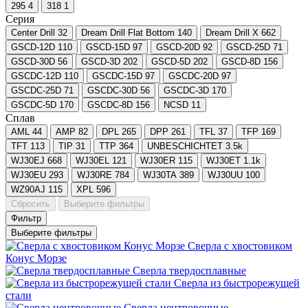
295
4
318
1
Серия
Center Drill
32
Dream Drill Flat Bottom
140
Dream Drill X
662
GSCD-12D
110
GSCD-15D
97
GSCD-20D
92
GSCD-25D
71
GSCD-30D
56
GSCD-3D
202
GSCD-5D
202
GSCD-8D
156
GSCDC-12D
110
GSCDC-15D
97
GSCDC-20D
97
GSCDC-25D
71
GSCDC-30D
56
GSCDC-3D
170
GSCDC-5D
170
GSCDC-8D
156
NCSD
11
Сплав
AML
44
AMP
82
DPL
265
DPP
261
TFL
37
TFP
169
TFT
113
TIP
31
TTP
364
UNBESCHICHTET
3.5
k
WJ30EJ
668
WJ30EL
121
WJ30ER
115
WJ30ET
1.1
k
WJ30EU
293
WJ30RE
784
WJ30TA
389
WJ30UU
100
WZ90AJ
115
XPL
596
Сбросить
Выберите фильтры
Фильтр
Выберите фильтры
Сверла с хвостовиком
Конус Морзе
Сверла твердосплавные
Сверла из быстрорежущей
стали
Сверла центровочные