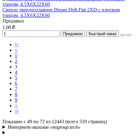
Сверло твердосплавное Dream Drill Flat 2XD с плоским
торцом, 4.5X6X22X60
Предзаказ
1,00 ₽.
Предзаказ
Быстрый заказ
|<
<
1
2
3
4
5
6
7
8
9
>
>|
Показано с 49 по 72 из 12443 (всего 519 страниц)
Интернет-магазин «migroup.tech»