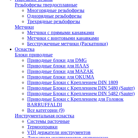
Резьбофрезы твердосплавные
Многорядные резьбофрезы
Однорядные резьбофрезы
Трехрядные резьбофрезы
Метчики
Метчики с прямыми канавками
Метчики с винтовыми канавками
Бесстружечные метчики (Раскатники)
Оснастка
Блоки приводные
Приводные блоки для DMG
Приводные блоки для HAAS
Приводные блоки для MAZAK
Приводные блоки для OKUMA
Приводные Блоки с Креплением DIN 1809
Приводные Блоки с Креплением DIN 5480 (Sauter)
Приводные Блоки с Креплением DIN 5482 (Sauter)
Приводные Блоки с Креплением для Головок
BARRUFFALDI
Все категории (9)
Инструментальная оснастка
Системы расточные
Термооправки
VDI держатели инструментов
Держатели инструментов статические