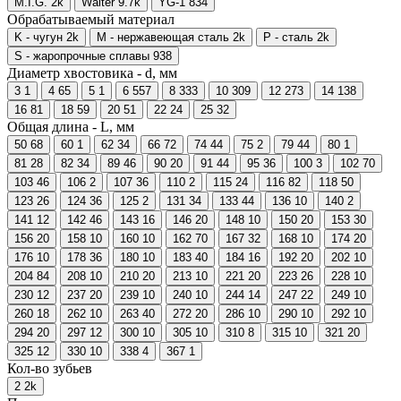
M.I.G.
2
k
Walter
9.7
k
YG-1
834
Обрабатываемый материал
K - чугун
2
k
M - нержавеющая сталь
2
k
P - сталь
2
k
S - жаропрочные сплавы
938
Диаметр хвостовика - d, мм
3
1
4
65
5
1
6
557
8
333
10
309
12
273
14
138
16
81
18
59
20
51
22
24
25
32
Общая длина - L, мм
50
68
60
1
62
34
66
72
74
44
75
2
79
44
80
1
81
28
82
34
89
46
90
20
91
44
95
36
100
3
102
70
103
46
106
2
107
36
110
2
115
24
116
82
118
50
123
26
124
36
125
2
131
34
133
44
136
10
140
2
141
12
142
46
143
16
146
20
148
10
150
20
153
30
156
20
158
10
160
10
162
70
167
32
168
10
174
20
176
10
178
36
180
10
183
40
184
16
192
20
202
10
204
84
208
10
210
20
213
10
221
20
223
26
228
10
230
12
237
20
239
10
240
10
244
14
247
22
249
10
260
18
262
10
263
40
272
20
286
10
290
10
292
10
294
20
297
12
300
10
305
10
310
8
315
10
321
20
325
12
330
10
338
4
367
1
Кол-во зубьев
2
2
k