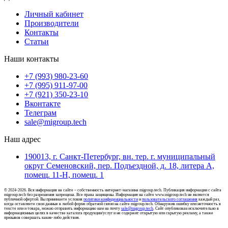
Личный кабинет
Производители
Контакты
Статьи
Наши контакты
+7 (993) 980-23-60
+7 (995) 911-97-00
+7 (921) 350-23-10
Вконтакте
Телеграм
sale@migroup.tech
Наш адрес
190013, г. Санкт-Петербург, вн. тер. г. муниципальный
округ Семеновский, пер. Подъездной, д. 18, литера А,
помещ. 11-Н, помещ. 1
© 2024-2026. Вся информация на сайте – собственность интернет-магазина migroup.tech. Публикация информации с сайта
migroup.tech без разрешения запрещена. Все права защищены. Информация на сайте www.migroup.tech не является
публичной офертой. Вы принимаете условия
политики конфиденциальности
и
пользовательского соглашения
каждый раз,
когда оставляете свои данные в любой форме обратной связи на сайте migroup.tech. Обнаружив ошибку или неточность в
тексте или и товара, можно отправить информацию нам на почту
sale@migroup.tech
. Сайт опубликован исключительно в
информационных целях в качестве каталога продукции/услуг и не содержит открытую или скрытую рекламу, а также
призывов совершать какие-либо действия.