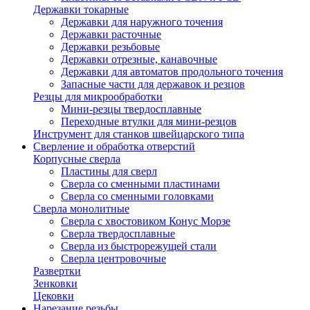
Державки токарные
Державки для наружного точения
Державки расточные
Державки резьбовые
Державки отрезные, канавочные
Державки для автоматов продольного точения
Запасные части для державок и резцов
Резцы для микрообработки
Мини-резцы твердосплавные
Переходные втулки для мини-резцов
Инструмент для станков швейцарского типа
Сверление и обработка отверстий
Корпусные сверла
Пластины для сверл
Сверла со сменными пластинами
Сверла со сменными головками
Сверла монолитные
Сверла с хвостовиком Конус Морзе
Сверла твердосплавные
Сверла из быстрорежущей стали
Сверла центровочные
Развертки
Зенковки
Цековки
Нарезание резьбы