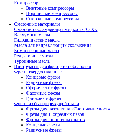
Компрессоры
Винтовые компрессоры
Поршневые компрессоры
Спиральные компрессоры
Смазочные материалы
Смазочно-охлаждающая жидкость (СОЖ)
Вакуумные масла
Гидравлические масла
Масла для направляющих скольжения
Компрессорные масла
Редукторные масла
Турбинные масла
Инструмент для фрезерной обработки
Фрезы твердосплавные
Концевые фрезы
Радиусные фрезы
Сферические фрезы
Фасочные фрезы
Грибковые фрезы
Фрезы из быстрорежущей стали
Фрезы для пазов типа «Ласточкин хвост»
Фрезы для Т-образных пазов
Фрезы для шпоночных пазов
Концевые фрезы
Радиусные фрезы