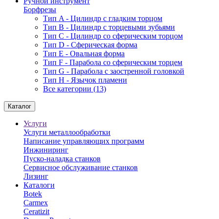
Ручной инструмент
Борфрезы
Тип A - Цилиндр с гладким торцом
Тип В - Цилиндр с торцевыми зубьями
Тип С - Цилиндр со сферическим торцом
Тип D - Сферическая форма
Тип Е - Овальная форма
Тип F - Парабола со сферическим торцем
Тип G - Парабола с заостренной головкой
Тип H - Язычок пламени
Все категории (13)
Каталог
Услуги
Услуги металлообработки
Написание управляющих программ
Инжиниринг
Пуско-наладка станков
Сервисное обслуживание станков
Лизинг
Каталоги
Botek
Carmex
Ceratizit