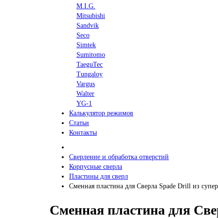
M.I.G.
Mitsubishi
Sandvik
Seco
Simtek
Sumitomo
TaeguTec
Tungaloy
Vargus
Walter
YG-1
Калькулятор режимов
Статьи
Контакты
Сверление и обработка отверстий
Корпусные сверла
Пластины для сверл
Сменная пластина для Сверла Spade Drill из суп
Сменная пластина для Свер