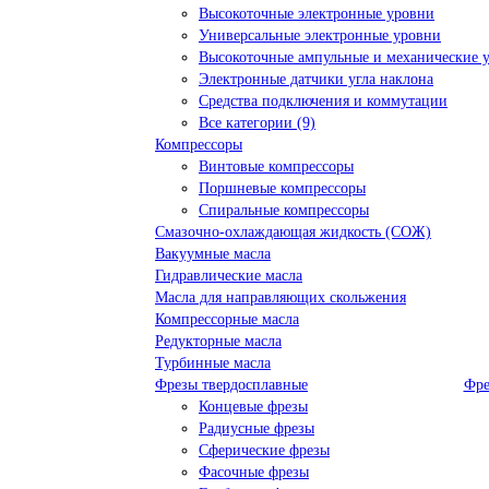
Высокоточные электронные уровни
Универсальные электронные уровни
Высокоточные ампульные и механические 
Электронные датчики угла наклона
Средства подключения и коммутации
Все категории (9)
Компрессоры
Винтовые компрессоры
Поршневые компрессоры
Спиральные компрессоры
Смазочно-охлаждающая жидкость (СОЖ)
Вакуумные масла
Гидравлические масла
Масла для направляющих скольжения
Компрессорные масла
Редукторные масла
Турбинные масла
Фрезы твердосплавные
Фре
Концевые фрезы
Радиусные фрезы
Сферические фрезы
Фасочные фрезы