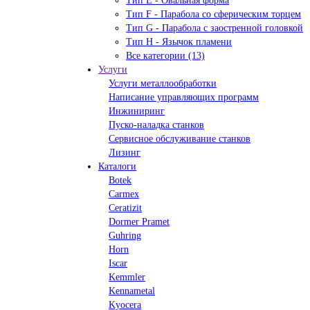
Тип Е - Овальная форма
Тип F - Парабола со сферическим торцем
Тип G - Парабола с заостренной головкой
Тип H - Язычок пламени
Все категории (13)
Услуги
Услуги металлообработки
Написание управляющих программ
Инжиниринг
Пуско-наладка станков
Сервисное обслуживание станков
Лизинг
Каталоги
Botek
Carmex
Ceratizit
Dormer Pramet
Guhring
Horn
Iscar
Kemmler
Kennametal
Kyocera