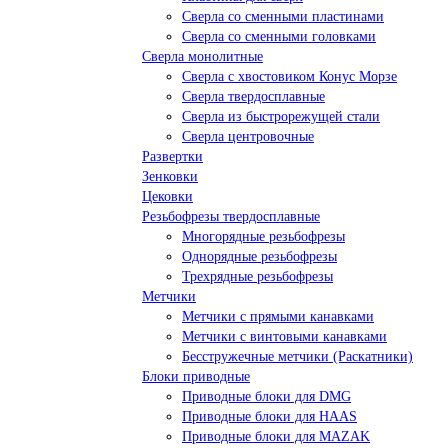
Сверла со сменными пластинами
Сверла со сменными головками
Сверла монолитные
Сверла с хвостовиком Конус Морзе
Сверла твердосплавные
Сверла из быстрорежущей стали
Сверла центровочные
Развертки
Зенковки
Цековки
Резьбофрезы твердосплавные
Многорядные резьбофрезы
Однорядные резьбофрезы
Трехрядные резьбофрезы
Метчики
Метчики с прямыми канавками
Метчики с винтовыми канавками
Бесстружечные метчики (Раскатники)
Блоки приводные
Приводные блоки для DMG
Приводные блоки для HAAS
Приводные блоки для MAZAK