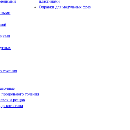
сменными
пластинами
Оправки для модульных фрез
енными
окой
нными
пусных
о точения
навочные
 продольного точения
жавок и резцов
арского типа