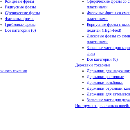
Концевые фрезы
Сферические фрезы со 
Радиусные фрезы
пластинами
Сферические фрезы
Фасочные фрезы со см
Фасочные фрезы
пластинами
Грибковые фрезы
Корпусные фрезы с выс
Все категории (8)
подачей (High-feed)
Дисковые фрезы со сме
пластинами
Запасные части для кор
фрез
Все категории (8)
Державки токарные
ужного точения
Державки для наружног
Державки расточные
Державки резьбовые
Державки отрезные, ка
Державки для автоматов
Запасные части для дер
Инструмент для станков швейц