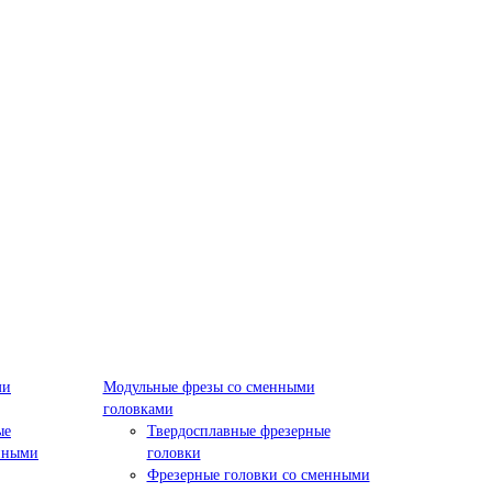
ми
Модульные фрезы со сменными
головками
ые
Твердосплавные фрезерные
нными
головки
Фрезерные головки со сменными