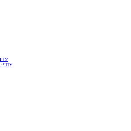
 ЧПУ
 с ЧПУ