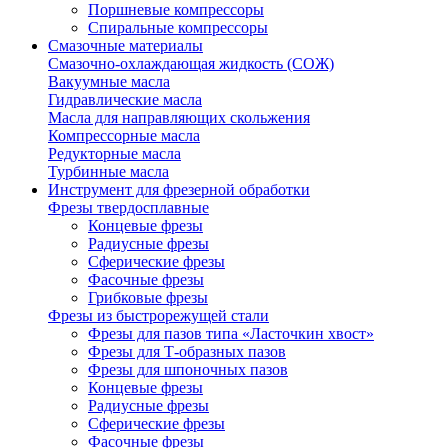
Поршневые компрессоры
Спиральные компрессоры
Смазочные материалы
Смазочно-охлаждающая жидкость (СОЖ)
Вакуумные масла
Гидравлические масла
Масла для направляющих скольжения
Компрессорные масла
Редукторные масла
Турбинные масла
Инструмент для фрезерной обработки
Фрезы твердосплавные
Концевые фрезы
Радиусные фрезы
Сферические фрезы
Фасочные фрезы
Грибковые фрезы
Фрезы из быстрорежущей стали
Фрезы для пазов типа «Ласточкин хвост»
Фрезы для Т-образных пазов
Фрезы для шпоночных пазов
Концевые фрезы
Радиусные фрезы
Сферические фрезы
Фасочные фрезы