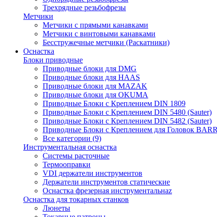
Трехрядные резьбофрезы
Метчики
Метчики с прямыми канавками
Метчики с винтовыми канавками
Бесстружечные метчики (Раскатники)
Оснастка
Блоки приводные
Приводные блоки для DMG
Приводные блоки для HAAS
Приводные блоки для MAZAK
Приводные блоки для OKUMA
Приводные Блоки с Креплением DIN 1809
Приводные Блоки с Креплением DIN 5480 (Sauter)
Приводные Блоки с Креплением DIN 5482 (Sauter)
Приводные Блоки с Креплением для Головок BA
Все категории (9)
Инструментальная оснастка
Системы расточные
Термооправки
VDI держатели инструментов
Держатели инструментов статические
Оснастка фрезерная инструментальнаz
Оснастка для токарных станков
Люнеты
Токарные патроны