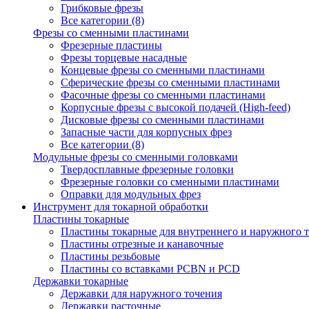
Грибковые фрезы
Все категории (8)
Фрезы со сменными пластинами
Фрезерные пластины
Фрезы торцевые насадные
Концевые фрезы со сменными пластинами
Сферические фрезы со сменными пластинами
Фасочные фрезы со сменными пластинами
Корпусные фрезы с высокой подачей (High-feed)
Дисковые фрезы со сменными пластинами
Запасные части для корпусных фрез
Все категории (8)
Модульные фрезы со сменными головками
Твердосплавные фрезерные головки
Фрезерные головки со сменными пластинами
Оправки для модульных фрез
Инструмент для токарной обработки
Пластины токарные
Пластины токарные для внутреннего и наружного 
Пластины отрезные и канавочные
Пластины резьбовые
Пластины со вставками PCBN и PCD
Державки токарные
Державки для наружного точения
Державки расточные