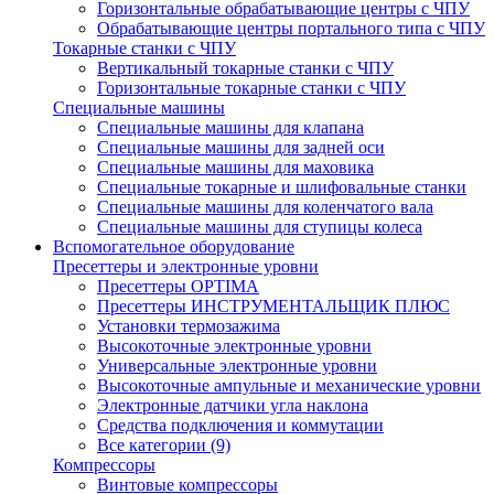
Горизонтальные обрабатывающие центры с ЧПУ
Обрабатывающие центры портального типа с ЧПУ
Токарные станки с ЧПУ
Вертикальный токарные станки с ЧПУ
Горизонтальные токарные станки с ЧПУ
Специальные машины
Специальные машины для клапана
Специальные машины для задней оси
Специальные машины для маховика
Специальные токарные и шлифовальные станки
Специальные машины для коленчатого вала
Специальные машины для ступицы колеса
Вспомогательное оборудование
Пресеттеры и электронные уровни
Пресеттеры OPTIMA
Пресеттеры ИНСТРУМЕНТАЛЬЩИК ПЛЮС
Установки термозажима
Высокоточные электронные уровни
Универсальные электронные уровни
Высокоточные ампульные и механические уровни
Электронные датчики угла наклона
Средства подключения и коммутации
Все категории (9)
Компрессоры
Винтовые компрессоры