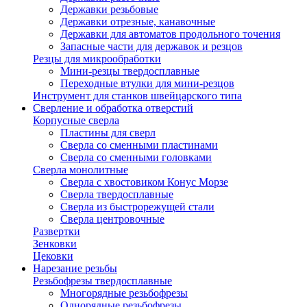
Державки резьбовые
Державки отрезные, канавочные
Державки для автоматов продольного точения
Запасные части для державок и резцов
Резцы для микрообработки
Мини-резцы твердосплавные
Переходные втулки для мини-резцов
Инструмент для станков швейцарского типа
Сверление и обработка отверстий
Корпусные сверла
Пластины для сверл
Сверла со сменными пластинами
Сверла со сменными головками
Сверла монолитные
Сверла с хвостовиком Конус Морзе
Сверла твердосплавные
Сверла из быстрорежущей стали
Сверла центровочные
Развертки
Зенковки
Цековки
Нарезание резьбы
Резьбофрезы твердосплавные
Многорядные резьбофрезы
Однорядные резьбофрезы