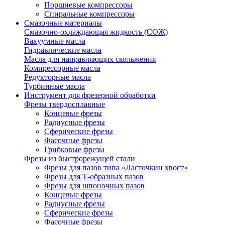
Поршневые компрессоры
Спиральные компрессоры
Смазочные материалы
Смазочно-охлаждающая жидкость (СОЖ)
Вакуумные масла
Гидравлические масла
Масла для направляющих скольжения
Компрессорные масла
Редукторные масла
Турбинные масла
Инструмент для фрезерной обработки
Фрезы твердосплавные
Концевые фрезы
Радиусные фрезы
Сферические фрезы
Фасочные фрезы
Грибковые фрезы
Фрезы из быстрорежущей стали
Фрезы для пазов типа «Ласточкин хвост»
Фрезы для Т-образных пазов
Фрезы для шпоночных пазов
Концевые фрезы
Радиусные фрезы
Сферические фрезы
Фасочные фрезы