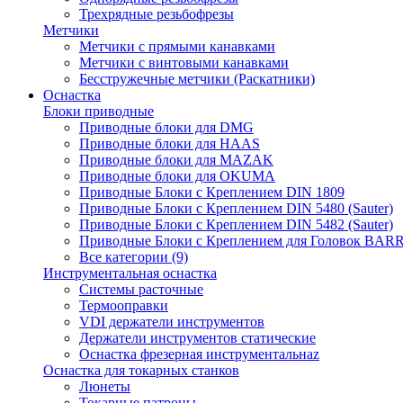
Трехрядные резьбофрезы
Метчики
Метчики с прямыми канавками
Метчики с винтовыми канавками
Бесстружечные метчики (Раскатники)
Оснастка
Блоки приводные
Приводные блоки для DMG
Приводные блоки для HAAS
Приводные блоки для MAZAK
Приводные блоки для OKUMA
Приводные Блоки с Креплением DIN 1809
Приводные Блоки с Креплением DIN 5480 (Sauter)
Приводные Блоки с Креплением DIN 5482 (Sauter)
Приводные Блоки с Креплением для Головок BA
Все категории (9)
Инструментальная оснастка
Системы расточные
Термооправки
VDI держатели инструментов
Держатели инструментов статические
Оснастка фрезерная инструментальнаz
Оснастка для токарных станков
Люнеты
Токарные патроны