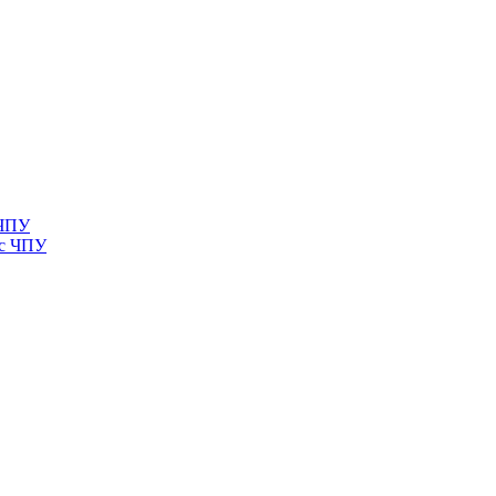
 ЧПУ
 с ЧПУ