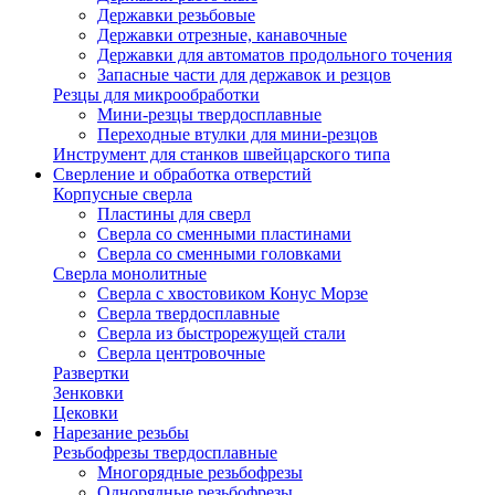
Державки резьбовые
Державки отрезные, канавочные
Державки для автоматов продольного точения
Запасные части для державок и резцов
Резцы для микрообработки
Мини-резцы твердосплавные
Переходные втулки для мини-резцов
Инструмент для станков швейцарского типа
Сверление и обработка отверстий
Корпусные сверла
Пластины для сверл
Сверла со сменными пластинами
Сверла со сменными головками
Сверла монолитные
Сверла с хвостовиком Конус Морзе
Сверла твердосплавные
Сверла из быстрорежущей стали
Сверла центровочные
Развертки
Зенковки
Цековки
Нарезание резьбы
Резьбофрезы твердосплавные
Многорядные резьбофрезы
Однорядные резьбофрезы