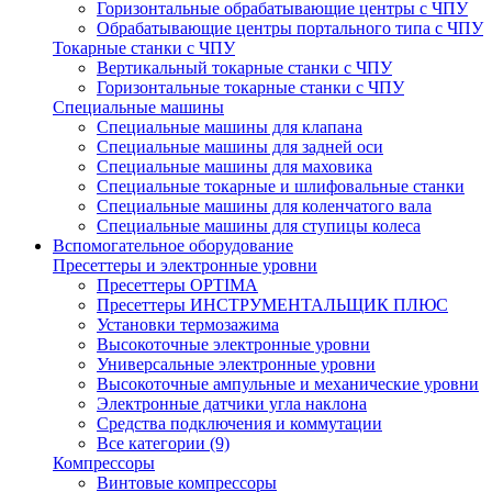
Горизонтальные обрабатывающие центры с ЧПУ
Обрабатывающие центры портального типа с ЧПУ
Токарные станки с ЧПУ
Вертикальный токарные станки с ЧПУ
Горизонтальные токарные станки с ЧПУ
Специальные машины
Специальные машины для клапана
Специальные машины для задней оси
Специальные машины для маховика
Специальные токарные и шлифовальные станки
Специальные машины для коленчатого вала
Специальные машины для ступицы колеса
Вспомогательное оборудование
Пресеттеры и электронные уровни
Пресеттеры OPTIMA
Пресеттеры ИНСТРУМЕНТАЛЬЩИК ПЛЮС
Установки термозажима
Высокоточные электронные уровни
Универсальные электронные уровни
Высокоточные ампульные и механические уровни
Электронные датчики угла наклона
Средства подключения и коммутации
Все категории (9)
Компрессоры
Винтовые компрессоры