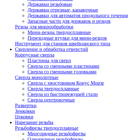
Державки резьбовые
Державки отрезные, канавочные
Державки для автоматов продольного точения
Запасные части для державок и резцов
Резцы для микрообработки
Мини-резцы твердосплавные
Переходные втулки для мини-резцов
Инструмент для станков швейцарского типа
Сверление и обработка отверстий
Корпусные сверла
Пластины для сверл
Сверла со сменными пластинами
Сверла со сменными головками
Сверла монолитные
Сверла с хвостовиком Конус Морзе
Сверла твердосплавные
Сверла из быстрорежущей стали
Сверла центровочные
Развертки
Зенковки
Цековки
Нарезание резьбы
Резьбофрезы твердосплавные
Многорядные резьбофрезы
Однорядные резьбофрезы