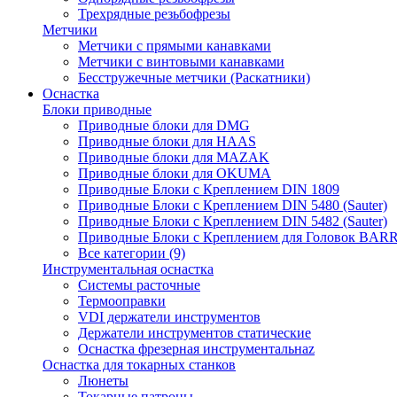
Трехрядные резьбофрезы
Метчики
Метчики с прямыми канавками
Метчики с винтовыми канавками
Бесстружечные метчики (Раскатники)
Оснастка
Блоки приводные
Приводные блоки для DMG
Приводные блоки для HAAS
Приводные блоки для MAZAK
Приводные блоки для OKUMA
Приводные Блоки с Креплением DIN 1809
Приводные Блоки с Креплением DIN 5480 (Sauter)
Приводные Блоки с Креплением DIN 5482 (Sauter)
Приводные Блоки с Креплением для Головок BA
Все категории (9)
Инструментальная оснастка
Системы расточные
Термооправки
VDI держатели инструментов
Держатели инструментов статические
Оснастка фрезерная инструментальнаz
Оснастка для токарных станков
Люнеты
Токарные патроны