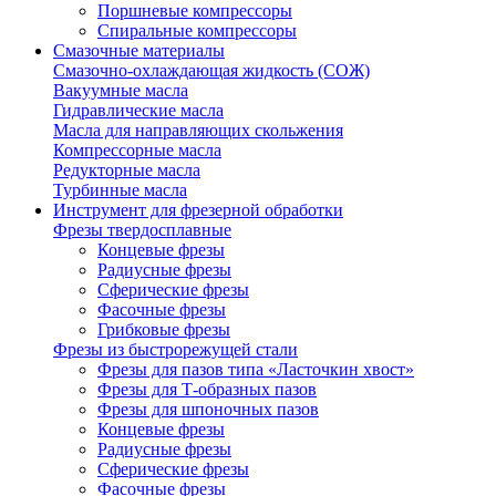
Поршневые компрессоры
Спиральные компрессоры
Смазочные материалы
Смазочно-охлаждающая жидкость (СОЖ)
Вакуумные масла
Гидравлические масла
Масла для направляющих скольжения
Компрессорные масла
Редукторные масла
Турбинные масла
Инструмент для фрезерной обработки
Фрезы твердосплавные
Концевые фрезы
Радиусные фрезы
Сферические фрезы
Фасочные фрезы
Грибковые фрезы
Фрезы из быстрорежущей стали
Фрезы для пазов типа «Ласточкин хвост»
Фрезы для Т-образных пазов
Фрезы для шпоночных пазов
Концевые фрезы
Радиусные фрезы
Сферические фрезы
Фасочные фрезы