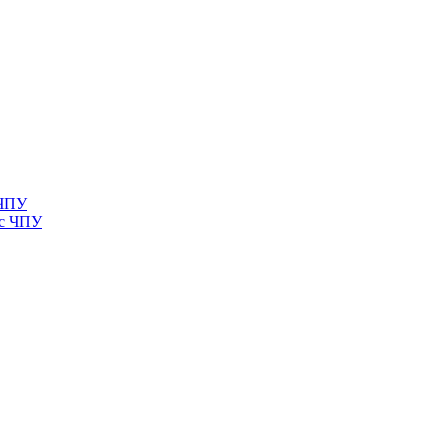
 ЧПУ
 с ЧПУ