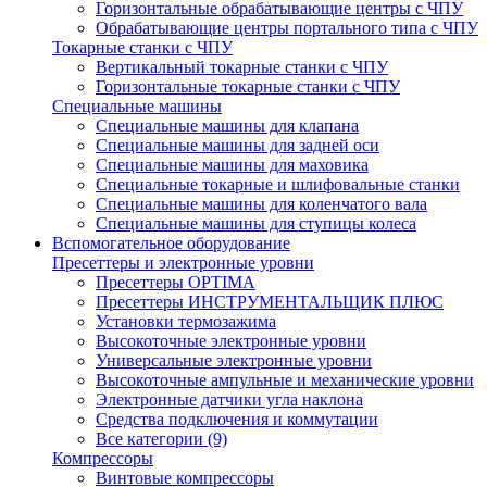
Горизонтальные обрабатывающие центры с ЧПУ
Обрабатывающие центры портального типа с ЧПУ
Токарные станки с ЧПУ
Вертикальный токарные станки с ЧПУ
Горизонтальные токарные станки с ЧПУ
Специальные машины
Специальные машины для клапана
Специальные машины для задней оси
Специальные машины для маховика
Специальные токарные и шлифовальные станки
Специальные машины для коленчатого вала
Специальные машины для ступицы колеса
Вспомогательное оборудование
Пресеттеры и электронные уровни
Пресеттеры OPTIMA
Пресеттеры ИНСТРУМЕНТАЛЬЩИК ПЛЮС
Установки термозажима
Высокоточные электронные уровни
Универсальные электронные уровни
Высокоточные ампульные и механические уровни
Электронные датчики угла наклона
Средства подключения и коммутации
Все категории (9)
Компрессоры
Винтовые компрессоры