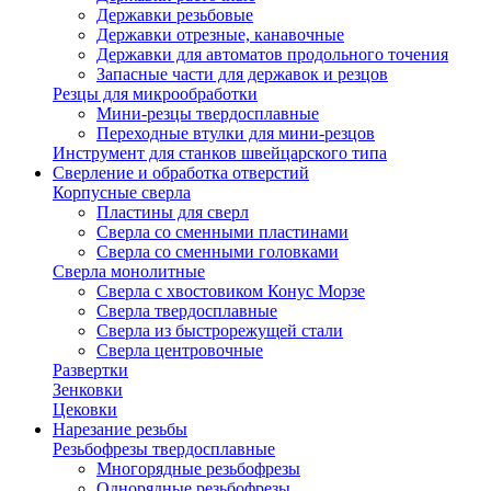
Державки резьбовые
Державки отрезные, канавочные
Державки для автоматов продольного точения
Запасные части для державок и резцов
Резцы для микрообработки
Мини-резцы твердосплавные
Переходные втулки для мини-резцов
Инструмент для станков швейцарского типа
Сверление и обработка отверстий
Корпусные сверла
Пластины для сверл
Сверла со сменными пластинами
Сверла со сменными головками
Сверла монолитные
Сверла с хвостовиком Конус Морзе
Сверла твердосплавные
Сверла из быстрорежущей стали
Сверла центровочные
Развертки
Зенковки
Цековки
Нарезание резьбы
Резьбофрезы твердосплавные
Многорядные резьбофрезы
Однорядные резьбофрезы