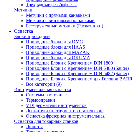
Трехрядные резьбофрезы
Метчики
Метчики с прямыми канавками
Метчики с винтовыми канавками
Бесстружечные метчики (Раскатники)
Оснастка
Блоки приводные
Приводные блоки для DMG
Приводные блоки для HAAS
Приводные блоки для MAZAK
Приводные блоки для OKUMA
Приводные Блоки с Креплением DIN 1809
Приводные Блоки с Креплением DIN 5480 (Sauter)
Приводные Блоки с Креплением DIN 5482 (Sauter)
Приводные Блоки с Креплением для Головок BA
Все категории (9)
Инструментальная оснастка
Системы расточные
Термооправки
VDI держатели инструментов
Держатели инструментов статические
Оснастка фрезерная инструментальнаz
Оснастка для токарных станков
Люнеты
Токарные патроны