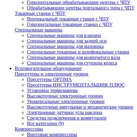
Горизонтальные обрабатывающие центры с ЧПУ
Обрабатывающие центры портального типа с ЧПУ
Токарные станки с ЧПУ
Вертикальный токарные станки с ЧПУ
Горизонтальные токарные станки с ЧПУ
Специальные машины
Специальные машины для клапана
Специальные машины для задней оси
Специальные машины для маховика
Специальные токарные и шлифовальные станки
Специальные машины для коленчатого вала
Специальные машины для ступицы колеса
Вспомогательное оборудование
Пресеттеры и электронные уровни
Пресеттеры OPTIMA
Пресеттеры ИНСТРУМЕНТАЛЬЩИК ПЛЮС
Установки термозажима
Высокоточные электронные уровни
Универсальные электронные уровни
Высокоточные ампульные и механические уровни
Электронные датчики угла наклона
Средства подключения и коммутации
Все категории (9)
Компрессоры
Винтовые компрессоры