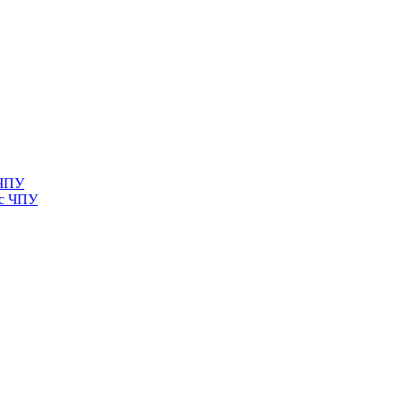
 ЧПУ
 с ЧПУ