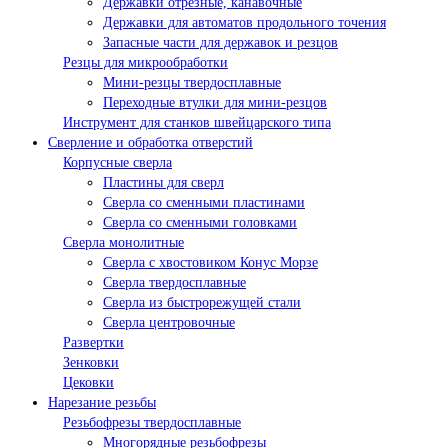
Державки отрезные, канавочные
Державки для автоматов продольного точения
Запасные части для державок и резцов
Резцы для микрообработки
Мини-резцы твердосплавные
Переходные втулки для мини-резцов
Инструмент для станков швейцарского типа
Сверление и обработка отверстий
Корпусные сверла
Пластины для сверл
Сверла со сменными пластинами
Сверла со сменными головками
Сверла монолитные
Сверла с хвостовиком Конус Морзе
Сверла твердосплавные
Сверла из быстрорежущей стали
Сверла центровочные
Развертки
Зенковки
Цековки
Нарезание резьбы
Резьбофрезы твердосплавные
Многорядные резьбофрезы