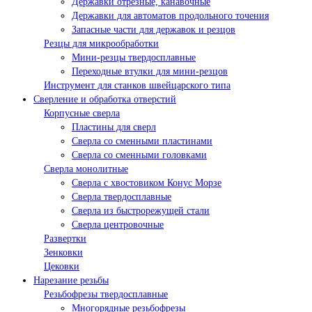
Державки отрезные, канавочные
Державки для автоматов продольного точения
Запасные части для державок и резцов
Резцы для микрообработки
Мини-резцы твердосплавные
Переходные втулки для мини-резцов
Инструмент для станков швейцарского типа
Сверление и обработка отверстий
Корпусные сверла
Пластины для сверл
Сверла со сменными пластинами
Сверла со сменными головками
Сверла монолитные
Сверла с хвостовиком Конус Морзе
Сверла твердосплавные
Сверла из быстрорежущей стали
Сверла центровочные
Развертки
Зенковки
Цековки
Нарезание резьбы
Резьбофрезы твердосплавные
Многорядные резьбофрезы