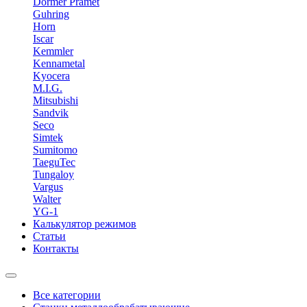
Dormer Pramet
Guhring
Horn
Iscar
Kemmler
Kennametal
Kyocera
M.I.G.
Mitsubishi
Sandvik
Seco
Simtek
Sumitomo
TaeguTec
Tungaloy
Vargus
Walter
YG-1
Калькулятор режимов
Статьи
Контакты
Все категории