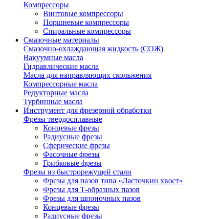
Компрессоры
Винтовые компрессоры
Поршневые компрессоры
Спиральные компрессоры
Смазочные материалы
Смазочно-охлаждающая жидкость (СОЖ)
Вакуумные масла
Гидравлические масла
Масла для направляющих скольжения
Компрессорные масла
Редукторные масла
Турбинные масла
Инструмент для фрезерной обработки
Фрезы твердосплавные
Концевые фрезы
Радиусные фрезы
Сферические фрезы
Фасочные фрезы
Грибковые фрезы
Фрезы из быстрорежущей стали
Фрезы для пазов типа «Ласточкин хвост»
Фрезы для Т-образных пазов
Фрезы для шпоночных пазов
Концевые фрезы
Радиусные фрезы