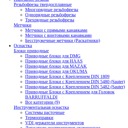
Резьбофрезы твердосплавные
Многорядные резьбофрезы
Однорядные резьбофрезы
Трехрядные резьбофрезы
Метчики
Метчики с прямыми канавками
Метчики с винтовыми канавками
Бесстружечные метчики (Раскатники)
Оснастка
Блоки приводные
Приводные блоки для DMG
Приводные блоки для HAAS
Приводные блоки для MAZAK
Приводные блоки для OKUMA
Приводные Блоки с Креплением DIN 1809
Приводные Блоки с Креплением DIN 5480 (Sauter)
Приводные Блоки с Креплением DIN 5482 (Sauter)
Приводные Блоки с Креплением для Головок
BARRUFFALDI
Все категории (9)
Инструментальная оснастка
Системы расточные
Термооправки
VDI держатели инструментов
Держатели инструментов статические