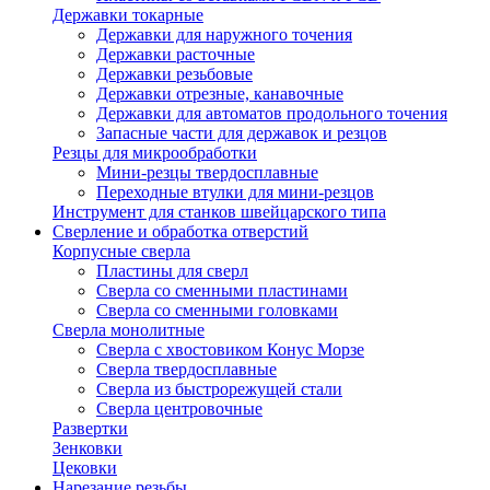
Державки токарные
Державки для наружного точения
Державки расточные
Державки резьбовые
Державки отрезные, канавочные
Державки для автоматов продольного точения
Запасные части для державок и резцов
Резцы для микрообработки
Мини-резцы твердосплавные
Переходные втулки для мини-резцов
Инструмент для станков швейцарского типа
Сверление и обработка отверстий
Корпусные сверла
Пластины для сверл
Сверла со сменными пластинами
Сверла со сменными головками
Сверла монолитные
Сверла с хвостовиком Конус Морзе
Сверла твердосплавные
Сверла из быстрорежущей стали
Сверла центровочные
Развертки
Зенковки
Цековки
Нарезание резьбы