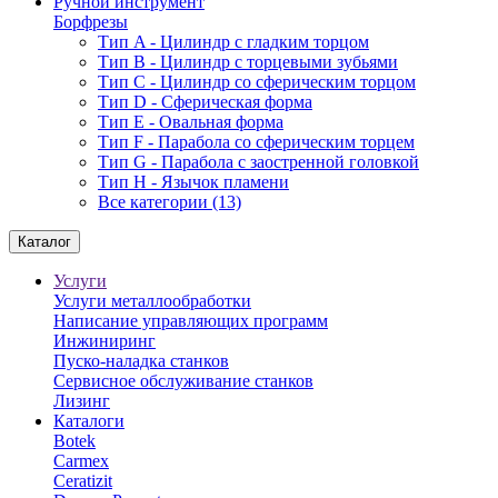
Ручной инструмент
Борфрезы
Тип A - Цилиндр с гладким торцом
Тип В - Цилиндр с торцевыми зубьями
Тип С - Цилиндр со сферическим торцом
Тип D - Сферическая форма
Тип Е - Овальная форма
Тип F - Парабола со сферическим торцем
Тип G - Парабола с заостренной головкой
Тип H - Язычок пламени
Все категории (13)
Каталог
Услуги
Услуги металлообработки
Написание управляющих программ
Инжиниринг
Пуско-наладка станков
Сервисное обслуживание станков
Лизинг
Каталоги
Botek
Carmex
Ceratizit