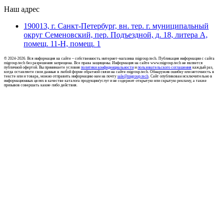
Наш адрес
190013, г. Санкт-Петербург, вн. тер. г. муниципальный
округ Семеновский, пер. Подъездной, д. 18, литера А,
помещ. 11-Н, помещ. 1
© 2024-2026. Вся информация на сайте – собственность интернет-магазина migroup.tech. Публикация информации с сайта
migroup.tech без разрешения запрещена. Все права защищены. Информация на сайте www.migroup.tech не является
публичной офертой. Вы принимаете условия
политики конфиденциальности
и
пользовательского соглашения
каждый раз,
когда оставляете свои данные в любой форме обратной связи на сайте migroup.tech. Обнаружив ошибку или неточность в
тексте или и товара, можно отправить информацию нам на почту
sale@migroup.tech
. Сайт опубликован исключительно в
информационных целях в качестве каталога продукции/услуг и не содержит открытую или скрытую рекламу, а также
призывов совершать какие-либо действия.