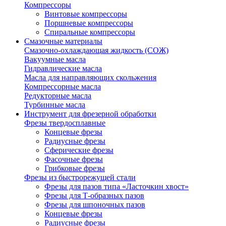
Компрессоры
Винтовые компрессоры
Поршневые компрессоры
Спиральные компрессоры
Смазочные материалы
Смазочно-охлаждающая жидкость (СОЖ)
Вакуумные масла
Гидравлические масла
Масла для направляющих скольжения
Компрессорные масла
Редукторные масла
Турбинные масла
Инструмент для фрезерной обработки
Фрезы твердосплавные
Концевые фрезы
Радиусные фрезы
Сферические фрезы
Фасочные фрезы
Грибковые фрезы
Фрезы из быстрорежущей стали
Фрезы для пазов типа «Ласточкин хвост»
Фрезы для Т-образных пазов
Фрезы для шпоночных пазов
Концевые фрезы
Радиусные фрезы