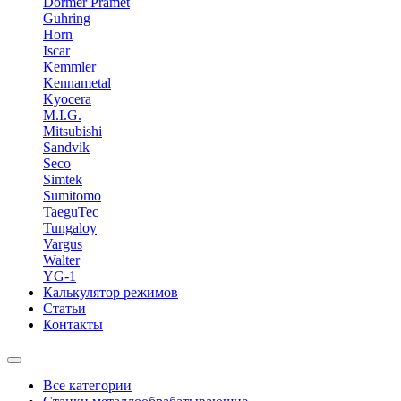
Dormer Pramet
Guhring
Horn
Iscar
Kemmler
Kennametal
Kyocera
M.I.G.
Mitsubishi
Sandvik
Seco
Simtek
Sumitomo
TaeguTec
Tungaloy
Vargus
Walter
YG-1
Калькулятор режимов
Статьи
Контакты
Все категории