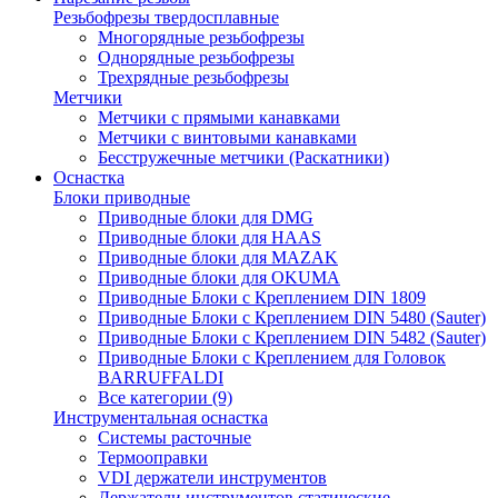
Резьбофрезы твердосплавные
Многорядные резьбофрезы
Однорядные резьбофрезы
Трехрядные резьбофрезы
Метчики
Метчики с прямыми канавками
Метчики с винтовыми канавками
Бесстружечные метчики (Раскатники)
Оснастка
Блоки приводные
Приводные блоки для DMG
Приводные блоки для HAAS
Приводные блоки для MAZAK
Приводные блоки для OKUMA
Приводные Блоки с Креплением DIN 1809
Приводные Блоки с Креплением DIN 5480 (Sauter)
Приводные Блоки с Креплением DIN 5482 (Sauter)
Приводные Блоки с Креплением для Головок
BARRUFFALDI
Все категории (9)
Инструментальная оснастка
Системы расточные
Термооправки
VDI держатели инструментов
Держатели инструментов статические