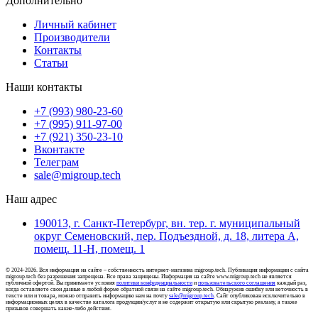
Дополнительно
Личный кабинет
Производители
Контакты
Статьи
Наши контакты
+7 (993) 980-23-60
+7 (995) 911-97-00
+7 (921) 350-23-10
Вконтакте
Телеграм
sale@migroup.tech
Наш адрес
190013, г. Санкт-Петербург, вн. тер. г. муниципальный
округ Семеновский, пер. Подъездной, д. 18, литера А,
помещ. 11-Н, помещ. 1
© 2024-2026. Вся информация на сайте – собственность интернет-магазина migroup.tech. Публикация информации с сайта
migroup.tech без разрешения запрещена. Все права защищены. Информация на сайте www.migroup.tech не является
публичной офертой. Вы принимаете условия
политики конфиденциальности
и
пользовательского соглашения
каждый раз,
когда оставляете свои данные в любой форме обратной связи на сайте migroup.tech. Обнаружив ошибку или неточность в
тексте или и товара, можно отправить информацию нам на почту
sale@migroup.tech
. Сайт опубликован исключительно в
информационных целях в качестве каталога продукции/услуг и не содержит открытую или скрытую рекламу, а также
призывов совершать какие-либо действия.