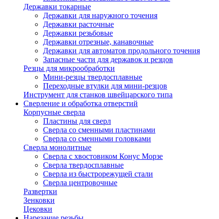
Державки токарные
Державки для наружного точения
Державки расточные
Державки резьбовые
Державки отрезные, канавочные
Державки для автоматов продольного точения
Запасные части для державок и резцов
Резцы для микрообработки
Мини-резцы твердосплавные
Переходные втулки для мини-резцов
Инструмент для станков швейцарского типа
Сверление и обработка отверстий
Корпусные сверла
Пластины для сверл
Сверла со сменными пластинами
Сверла со сменными головками
Сверла монолитные
Сверла с хвостовиком Конус Морзе
Сверла твердосплавные
Сверла из быстрорежущей стали
Сверла центровочные
Развертки
Зенковки
Цековки
Нарезание резьбы