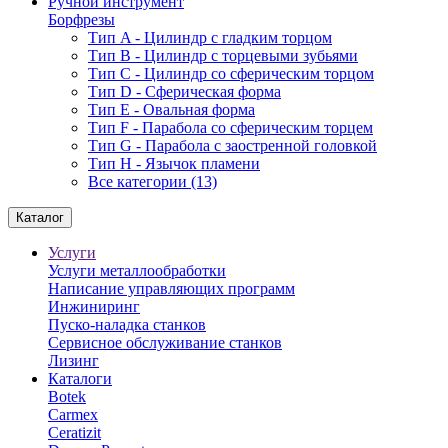
Ручной инструмент
Борфрезы
Тип A - Цилиндр с гладким торцом
Тип В - Цилиндр с торцевыми зубьями
Тип С - Цилиндр со сферическим торцом
Тип D - Сферическая форма
Тип Е - Овальная форма
Тип F - Парабола со сферическим торцем
Тип G - Парабола с заостренной головкой
Тип H - Язычок пламени
Все категории (13)
Каталог
Услуги
Услуги металлообработки
Написание управляющих программ
Инжиниринг
Пуско-наладка станков
Сервисное обслуживание станков
Лизинг
Каталоги
Botek
Carmex
Ceratizit