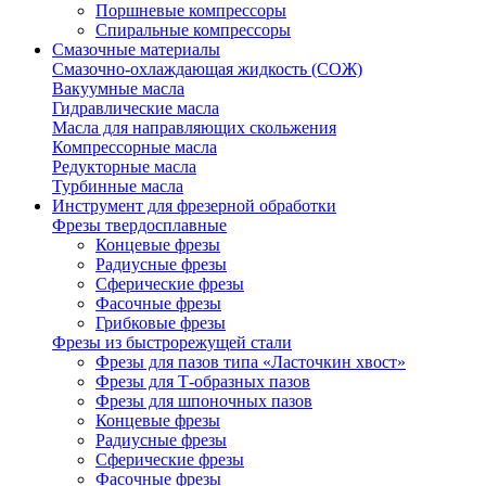
Поршневые компрессоры
Спиральные компрессоры
Смазочные материалы
Смазочно-охлаждающая жидкость (СОЖ)
Вакуумные масла
Гидравлические масла
Масла для направляющих скольжения
Компрессорные масла
Редукторные масла
Турбинные масла
Инструмент для фрезерной обработки
Фрезы твердосплавные
Концевые фрезы
Радиусные фрезы
Сферические фрезы
Фасочные фрезы
Грибковые фрезы
Фрезы из быстрорежущей стали
Фрезы для пазов типа «Ласточкин хвост»
Фрезы для Т-образных пазов
Фрезы для шпоночных пазов
Концевые фрезы
Радиусные фрезы
Сферические фрезы
Фасочные фрезы