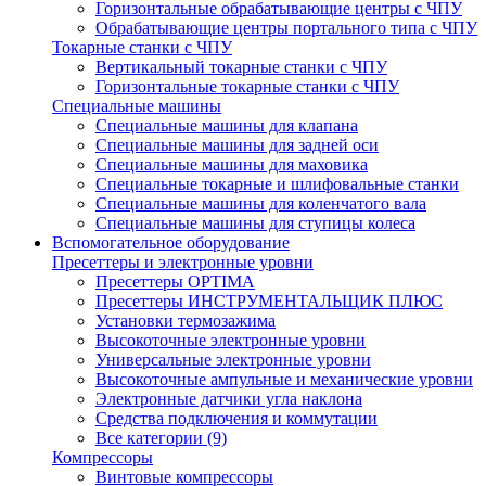
Горизонтальные обрабатывающие центры с ЧПУ
Обрабатывающие центры портального типа с ЧПУ
Токарные станки с ЧПУ
Вертикальный токарные станки с ЧПУ
Горизонтальные токарные станки с ЧПУ
Специальные машины
Специальные машины для клапана
Специальные машины для задней оси
Специальные машины для маховика
Специальные токарные и шлифовальные станки
Специальные машины для коленчатого вала
Специальные машины для ступицы колеса
Вспомогательное оборудование
Пресеттеры и электронные уровни
Пресеттеры OPTIMA
Пресеттеры ИНСТРУМЕНТАЛЬЩИК ПЛЮС
Установки термозажима
Высокоточные электронные уровни
Универсальные электронные уровни
Высокоточные ампульные и механические уровни
Электронные датчики угла наклона
Средства подключения и коммутации
Все категории (9)
Компрессоры
Винтовые компрессоры