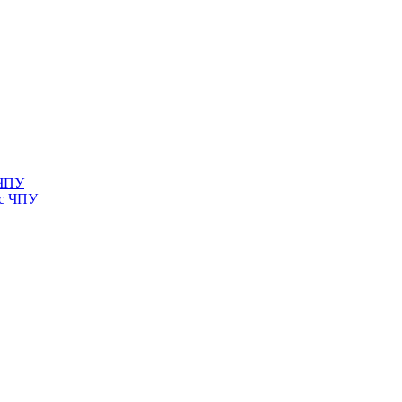
 ЧПУ
 с ЧПУ