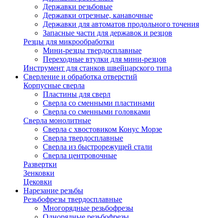
Державки резьбовые
Державки отрезные, канавочные
Державки для автоматов продольного точения
Запасные части для державок и резцов
Резцы для микрообработки
Мини-резцы твердосплавные
Переходные втулки для мини-резцов
Инструмент для станков швейцарского типа
Сверление и обработка отверстий
Корпусные сверла
Пластины для сверл
Сверла со сменными пластинами
Сверла со сменными головками
Сверла монолитные
Сверла с хвостовиком Конус Морзе
Сверла твердосплавные
Сверла из быстрорежущей стали
Сверла центровочные
Развертки
Зенковки
Цековки
Нарезание резьбы
Резьбофрезы твердосплавные
Многорядные резьбофрезы
Однорядные резьбофрезы