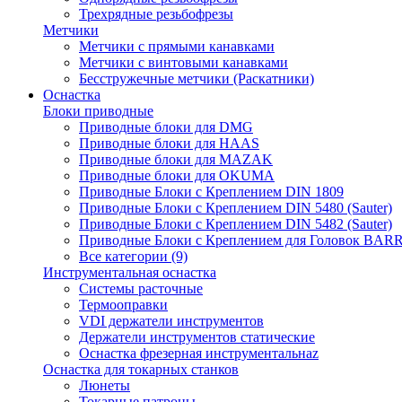
Трехрядные резьбофрезы
Метчики
Метчики с прямыми канавками
Метчики с винтовыми канавками
Бесстружечные метчики (Раскатники)
Оснастка
Блоки приводные
Приводные блоки для DMG
Приводные блоки для HAAS
Приводные блоки для MAZAK
Приводные блоки для OKUMA
Приводные Блоки с Креплением DIN 1809
Приводные Блоки с Креплением DIN 5480 (Sauter)
Приводные Блоки с Креплением DIN 5482 (Sauter)
Приводные Блоки с Креплением для Головок BA
Все категории (9)
Инструментальная оснастка
Системы расточные
Термооправки
VDI держатели инструментов
Держатели инструментов статические
Оснастка фрезерная инструментальнаz
Оснастка для токарных станков
Люнеты
Токарные патроны