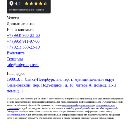
Услуги
Дополнительно
Наши контакты
+7 (993) 980-23-60
+7 (995) 911-97-00
+7 (921) 350-23-10
Вконтакте
Телеграм
sale@migroup.tech
Наш адрес
190013, г. Санкт-Петербург, вн. тер. г. муниципальный округ
Семеновский, пер. Подъездной, д. 18, литера А, помещ. 11-Н,
помещ. 1
© 2024-2026. Вся информация на сайте – собственность интернет-магазина migroup.tech. Публикация информации
с сайта migroup.tech без разрешения запрещена. Все права защищены. Информация на сайте www.migroup.tech не
является публичной офертой. Вы принимаете условия
политики конфиденциальности
и
пользовательского
соглашения
каждый раз, когда оставляете свои данные в любой форме обратной связи на сайте migroup.tech.
Обнаружив ошибку или неточность в тексте или и товара, можно отправить информацию нам на почту
sale@migroup.tech
. Сайт опубликован исключительно в информационных целях в качестве каталога продукции/
услуг и не содержит открытую или скрытую рекламу, а также призывов совершать какие-либо действия.