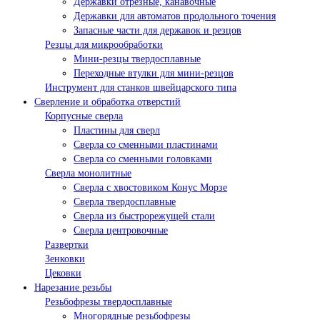
Державки отрезные, канавочные
Державки для автоматов продольного точения
Запасные части для державок и резцов
Резцы для микрообработки
Мини-резцы твердосплавные
Переходные втулки для мини-резцов
Инструмент для станков швейцарского типа
Сверление и обработка отверстий
Корпусные сверла
Пластины для сверл
Сверла со сменными пластинами
Сверла со сменными головками
Сверла монолитные
Сверла с хвостовиком Конус Морзе
Сверла твердосплавные
Сверла из быстрорежущей стали
Сверла центровочные
Развертки
Зенковки
Цековки
Нарезание резьбы
Резьбофрезы твердосплавные
Многорядные резьбофрезы